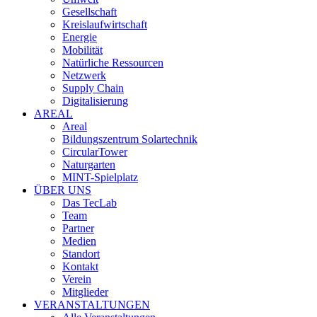
Gesellschaft
Kreislaufwirtschaft
Energie
Mobilität
Natürliche Ressourcen
Netzwerk
Supply Chain
Digitalisierung
AREAL
Areal
Bildungszentrum Solartechnik
CircularTower
Naturgarten
MINT-Spielplatz
ÜBER UNS
Das TecLab
Team
Partner
Medien
Standort
Kontakt
Verein
Mitglieder
VERANSTALTUNGEN